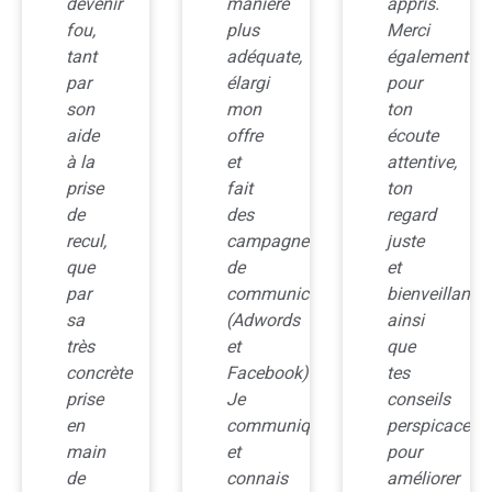
devenir
manière
appris.
fou,
plus
Merci
tant
adéquate,
également
par
élargi
pour
son
mon
ton
aide
offre
écoute
à la
et
attentive,
prise
fait
ton
de
des
regard
recul,
campagnes
juste
que
de
et
par
communication
bienveillant
sa
(Adwords
ainsi
très
et
que
concrète
Facebook).
tes
prise
Je
conseils
en
communique
perspicaces
main
et
pour
de
connais
améliorer