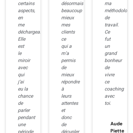
certains
désormais
ma
aspects,
beaucoup
méthodologi
en
mieux
de
me
mes
travail.
déchargeant.
clients
Ce
Elle
ce
fut
est
qui a
un
le
m’a
grand
miroir
permis
bonheur
avec
de
de
qui
mieux
vivre
j’ai
répondre
ce
eu la
à
coaching
chance
leurs
avec
de
attentes
toi.
parler
et
pendant
donc
Aude
une
de
Piette
période
décupler