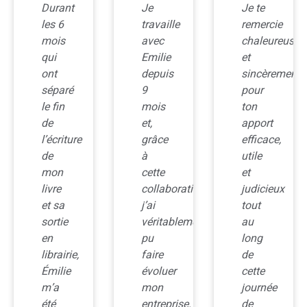
Durant
Je
Je te
les 6
travaille
remercie
mois
avec
chaleureuse
qui
Emilie
et
n,
ont
depuis
sincèrement
séparé
9
pour
le fin
mois
ton
de
et,
apport
l’écriture
grâce
efficace,
de
à
utile
mon
cette
et
livre
collaboration,
judicieux
et sa
j’ai
tout
sortie
véritablement
au
en
pu
long
librairie,
faire
de
Émilie
évoluer
cette
m’a
mon
journée
été
entreprise.
de