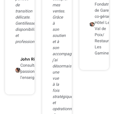
Fondatrice
de
mes
de Gare! e
transition
ventes.
co-gérante
délicate.
Grâce
Hôtel Le
Gentillesse,
à
Val de
disponibilité
son
Poix/
et
soutien
Restauran
professionnalisme.
et à
Les
son
Gamines
accompagnement,
John Rizzo
j’ai
Consultant IT
désormais
passionné par
une
l'enseignement
vue
à la
fois
stratégique
et
opérationnelle