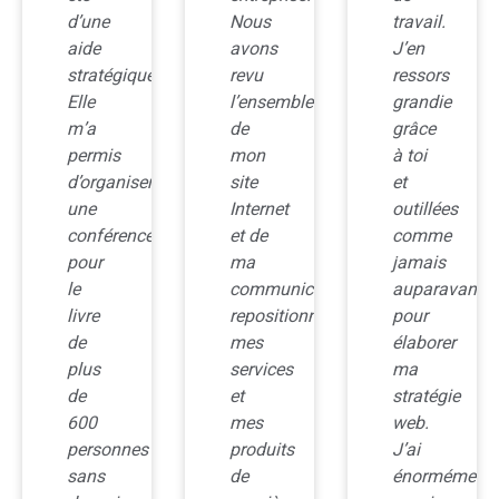
d’une
Nous
travail.
aide
avons
J’en
stratégique.
revu
ressors
Elle
l’ensemble
grandie
m’a
de
grâce
s
permis
mon
à toi
d’organiser
site
et
une
Internet
outillées
conférence
et de
comme
pour
ma
jamais
le
communication,
auparavant
livre
repositionner
pour
de
mes
élaborer
plus
services
ma
de
et
stratégie
600
mes
web.
personnes
produits
J’ai
sans
de
énormément