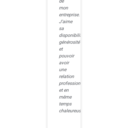
de
mon
entreprise.
J’aime
sa
disponibilité,
générosité
et
pouvoir
avoir
une
relation
professionnelle
et en
même
temps
chaleureuse.