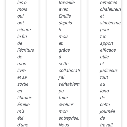
travaille
remercie
et
avec
chaleureusement
moi
Emilie
et
travaillons
depuis
sincèrement
ensemble
9
pour
depuis
mois
ton
bientôt
et,
apport
une
grâce
efficace,
année.
à
utile
Grâce
cette
et
à
collaboration,
judicieux
elle
j’ai
tout
et à
véritablement
au
ses
pu
long
conseils
faire
de
judicieux,
évoluer
cette
j’ai
mon
journée
pris
entreprise.
de
le
Nous
travail.
temps