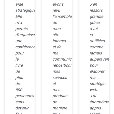
avons
J’en
de
revu
ressors
me
l’ensemble
grandie
poser
de
grâce
d’un
mon
à toi
point
site
et
de
Internet
outillées
vue
et de
comme
plus
ma
jamais
stratégique
communication,
auparavant
à
repositionner
pour
long
mes
élaborer
terme
services
ma
à
et
stratégie
propos
mes
web.
de
produits
J’ai
mon
de
énormément
entreprise.
manière
appris.
Nous