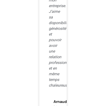
mon
et
entreprise.
ses
J’aime
propositions
sa
intelligentes,
disponibilité,
mon
générosité
entreprise
et
a
pouvoir
pris
avoir
de
une
l’ampleur,
relation
ce
professionnelle
qui
et en
me
même
permet
temps
de
chaleureuse.
toucher
plus
de
Arnaud Sebal
personnes