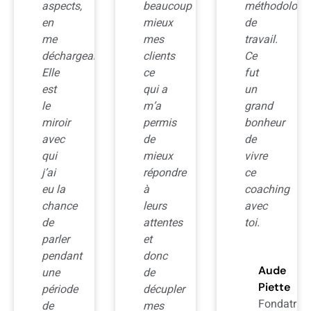
beaucoup
méthodologie
l’urgence
mieux
de
et de
mes
travail.
pouvoir
.
clients
Ce
planifier
ce
fut
mes
qui a
un
actions
m’a
grand
commerciales
permis
bonheur
Nous
de
de
avons
mieux
vivre
fixé
répondre
ce
des
à
coaching
objectifs
leurs
avec
financiers
attentes
toi.
ambitieux
et
qui
donc
ont
Aude
de
permis
Piette
décupler
de
Fondatrice
mes
mieux