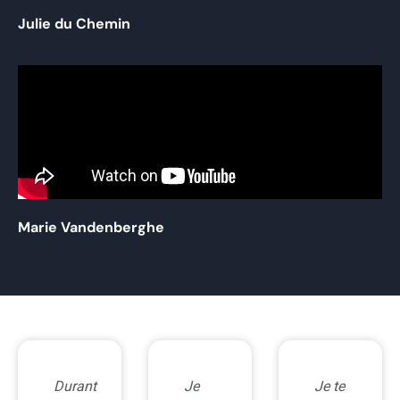
Julie du Chemin
Marie Vandenberghe
Je
Je te
Emilie