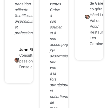
de Gare! et
ventes.
suivre
co-gérante
Grâce
mes
Hôtel Le
à
chiffres.
Val de
son
Mon
Poix/
soutien
chiffre
Restaurant
alisme.
et à
d’affaires
Les
son
a
Gamines
accompagnement,
augmenté
zo
j’ai
en
t IT
désormais
conséquence
é par
une
Par
nement
vue
les
à la
différentes
fois
réflexions
stratégique
que
et
nous
opérationnelle
avons
de
régulièrement