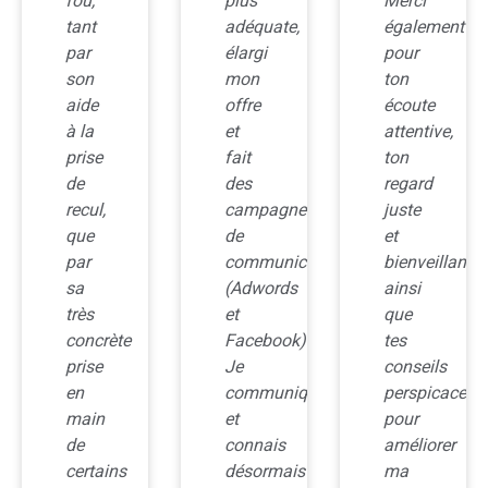
plus
Merci
avons
adéquate,
également
élaboré
élargi
pour
un
mon
ton
planning
offre
écoute
à 18
et
attentive,
mois,
fait
ton
ce
des
regard
que
campagnes
juste
je
de
et
n’avais
communication
bienveillant
jamais
(Adwords
ainsi
fait
et
que
auparavant.
Facebook).
tes
Cela
Je
conseils
m’a
communique
perspicaces
permis
et
pour
d’être
connais
améliorer
moins
désormais
ma
dans