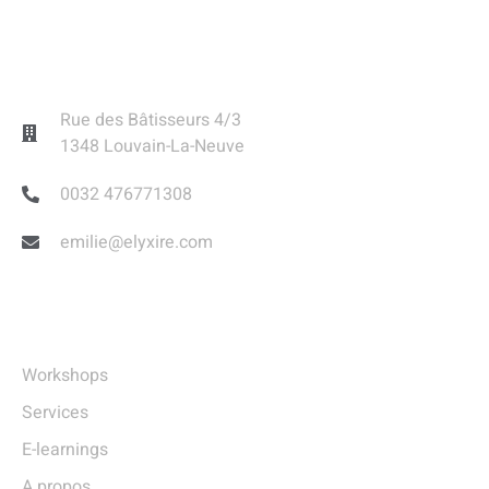
Contact
Rue des Bâtisseurs 4/3
1348 Louvain-La-Neuve
0032 476771308
emilie@elyxire.com
Liens Utiles
Workshops
Services
E-learnings
A propos