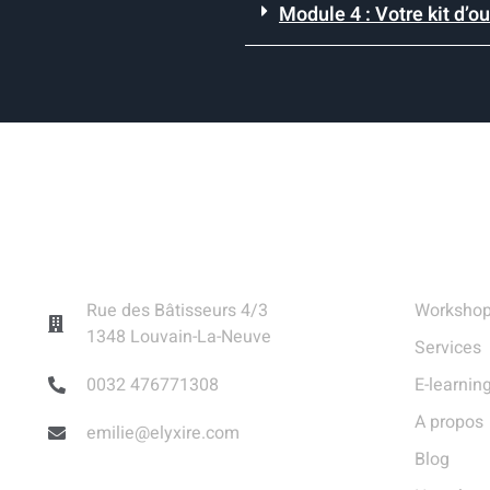
Module 4 : Votre kit d’out
Contact
Liens 
Rue des Bâtisseurs 4/3
Worksho
1348 Louvain-La-Neuve
Services
0032 476771308
E-learnin
A propos
emilie@elyxire.com
Blog