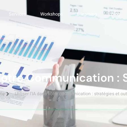
Services
Workshops
E-learning
Blog
 et outils
 Votre Communication : S
me
Utiliser l’IA dans votre communication : stratégies et out