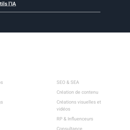
ils l’IA
Utiles
Services
ps
SEO & SEA
Création de contenu
gs
Créations visuelles et
vidéos
RP & Influenceurs
Consultance