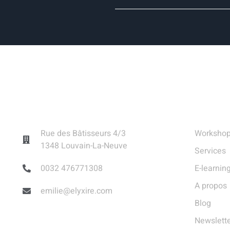
Contact
Liens 
Rue des Bâtisseurs 4/3
Worksho
1348 Louvain-La-Neuve
Services
0032 476771308
E-learnin
A propos
emilie@elyxire.com
Blog
Newslett