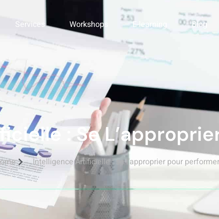
Services
Workshops
E-learning
Blog
former
ificielle : Se L’appropri
ome
Intelligence Artificielle : se l’approprier pour performe