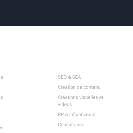
Utiles
Services
ps
SEO & SEA
Création de contenu
gs
Créations visuelles et
vidéos
RP & Influenceurs
Consultance
er