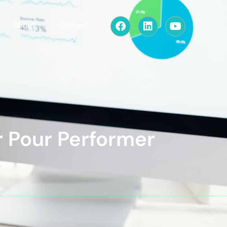
About
Contact
er Pour Performer
r